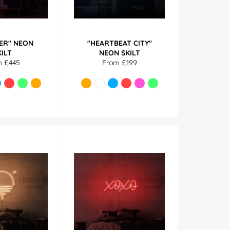
ER" NEON
"HEARTBEAT CITY"
KILT
NEON SKILT
m £445
From £199