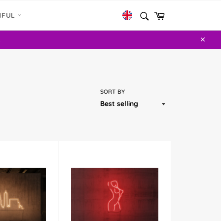
SEARCH
Cart
NFUL
Search
R
Close
SORT BY