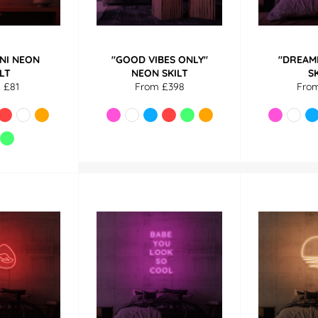
INI NEON
"GOOD VIBES ONLY"
"DREAM
ILT
NEON SKILT
S
 £81
From £398
Fro