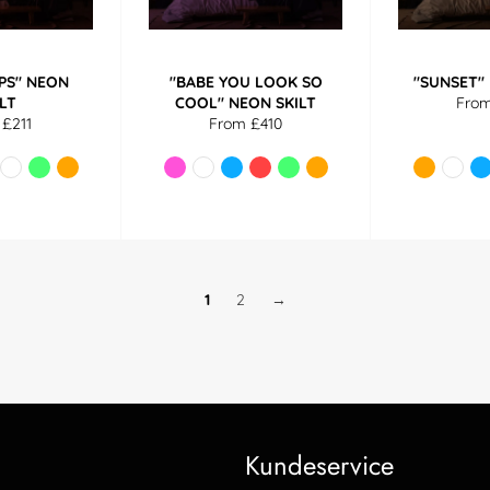
IPS" NEON
"BABE YOU LOOK SO
"SUNSET"
ILT
COOL" NEON SKILT
Fro
 £211
From £410
1
2
→
Kundeservice