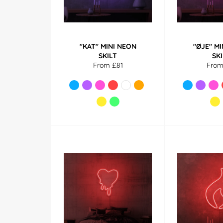
"KAT" MINI NEON
"ØJE" M
SKILT
SK
From £81
From