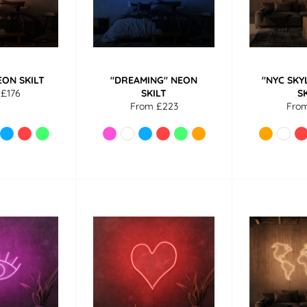
EON SKILT
"DREAMING" NEON
"NYC SKY
 £176
SKILT
S
From £223
Fro