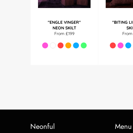
"ENGLE VINGER"
"BITING L
NEON SKILT
SK
From £199
From
Neonful
Menu