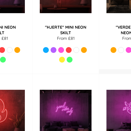
INI NEON
"HJERTE" MINI NEON
"VERD
ILT
SKILT
NEON
 £81
From £81
Fro