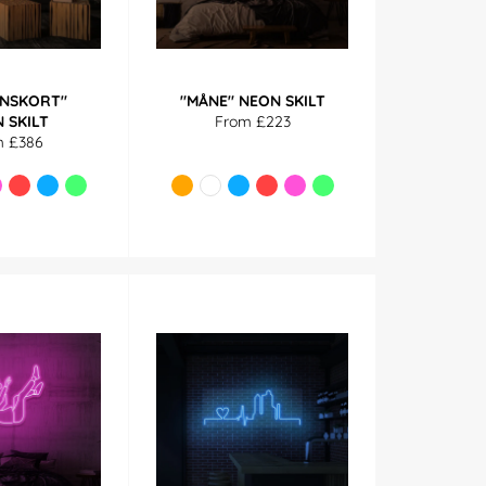
ENSKORT"
"MÅNE" NEON SKILT
 SKILT
From £223
m £386