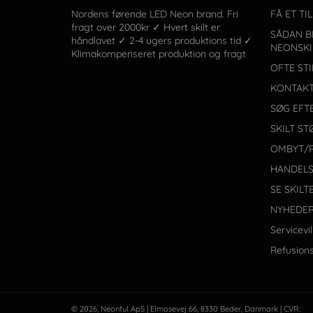
Nordens førende LED Neon brand. Fri
FÅ ET TI
fragt over 2000kr ✓ Hvert skilt er
SÅDAN B
håndlavet ✓ 2-4 ugers produktions tid ✓
NEONSKI
Klimakompenseret produktion og fragt
OFTE ST
KONTAKT
SØG EFT
SKILT ST
OMBYT/
HANDELS
SE SKILT
NYHEDE
Servicevi
Refusions
© 2026,
Neonful
ApS | Elmosevej 66, 8330 Beder, Danmark | CVR: