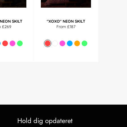
 NEON SKILT
"XOXO" NEON SKILT
m £269
From £187
Hold dig opdateret