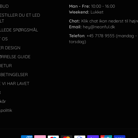
LBUD
Man - Fre:
10:00 - 16:00
Weekend:
Lukket
ESTILLER DU ET LED
LT
Chat:
Klik chat ikon nederst til højr
Email:
hey@neonful.dk
ILLEDE SPØRGSMÅL
Telefon
: +45 7178 9555 (mandag -
 OS
torsdag)
ER DESIGN
ØRRELSE GUIDE
RETUR
BETINGELSER
E VI HAR LAVET
R
lkår
politik
Paym