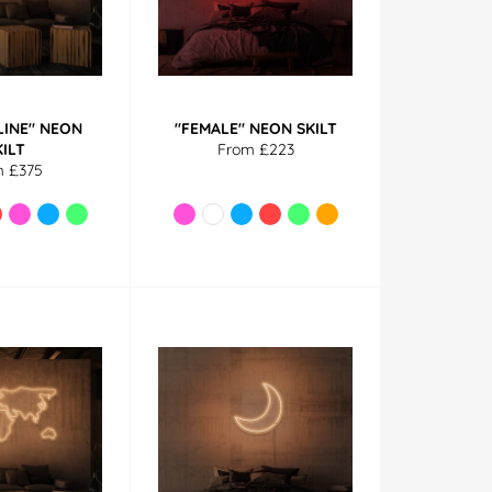
LINE" NEON
"FEMALE" NEON SKILT
KILT
From £223
m £375