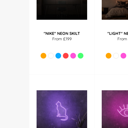
"NIKE" NEON SKILT
"LIGHT" N
From £199
From