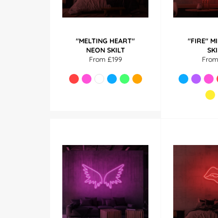
"MELTING HEART"
"FIRE" M
NEON SKILT
SK
From £199
From